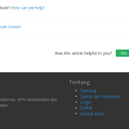
 stuck?
How can we help?
duan Umum
gation
Was this article helpful to you?
Yes
Tentang
Tentang
Syarat dan Ketentuan
nternet, VPN Interkoneksi dan
Login
ible.
Daftar
Kontak Kami