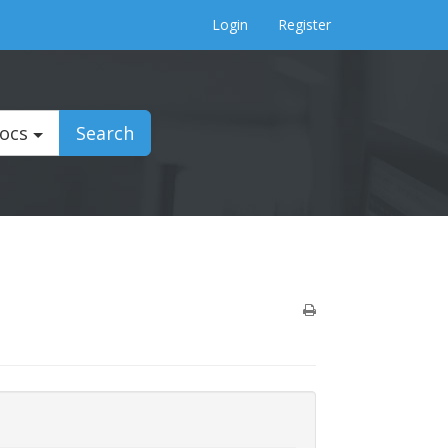
Login
Register
Docs
Search