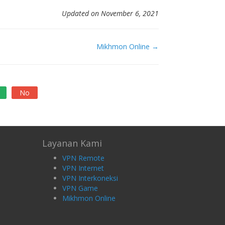
Updated on November 6, 2021
Mikhmon Online →
No
Layanan Kami
VPN Remote
VPN Internet
VPN Interkoneksi
VPN Game
Mikhmon Online