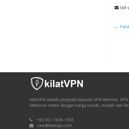
Still
Doc
← Pan
navi
KilatVPN adalah penyedia layanan VPN Remote, VPN I
Mikhmon online dengan harga murah, mudah dan flex
+62 821-1608-1858
care@kilatvpn.com