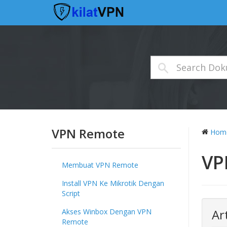
VPN Remote
Hom
VP
Membuat VPN Remote
Install VPN Ke Mikrotik Dengan
Script
Ar
Akses Winbox Dengan VPN
Remote