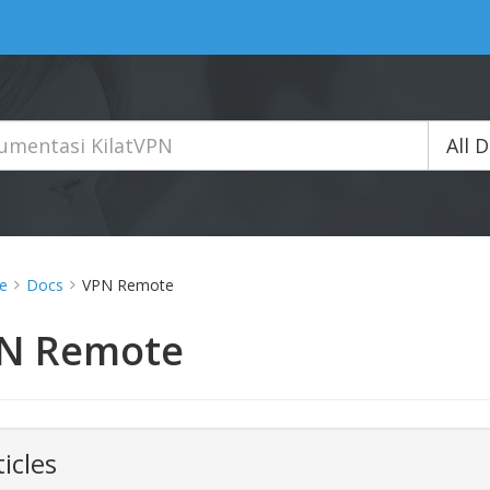
All 
e
Docs
VPN Remote
N Remote
ticles