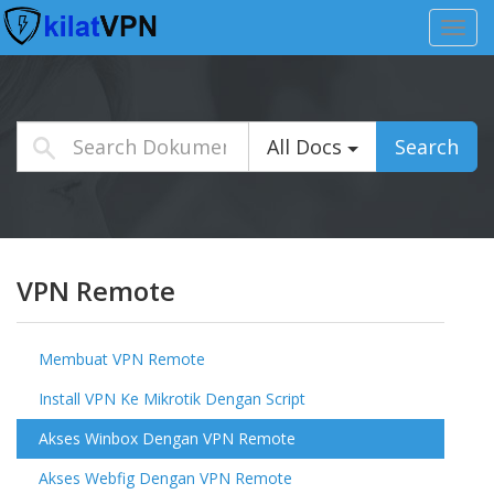
Toggl
navig
All Docs
Search
VPN Remote
Membuat VPN Remote
Install VPN Ke Mikrotik Dengan Script
Akses Winbox Dengan VPN Remote
Akses Webfig Dengan VPN Remote