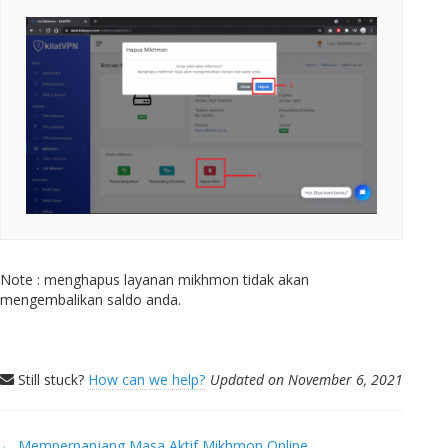
Note : menghapus layanan mikhmon tidak akan
mengembalikan saldo anda.
Still stuck?
How can we help?
Updated on November 6, 2021
Doc
← Memperpanjang Masa Aktif Mikhmon Online